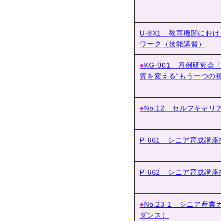
U-8X1 教育機関にお
ワーク（技能講習）
●
KG-001 月例研究
質を変える“もう一つの
●
No.12 セルフキャリ
P-661 シニア育成講
P-662 シニア育成講
●
No.23-1 シニア
ダンス）