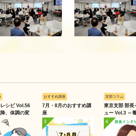
A
おすすめ講座
支部コラム
シピ Vol.56
7月・8月のおすすめ講
東京支部 部長
以降、体調の変
座
ュー Vol.3 
惑っています」
部・小畑あや
く、学びを支
育成の現場～