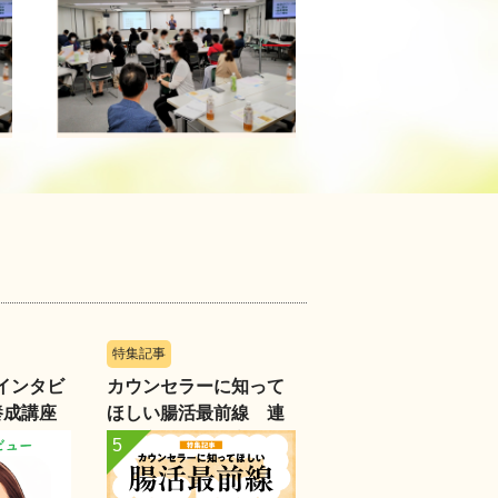
特集記事
インタビ
カウンセラーに知って
～養成講座
ほしい腸活最前線 連
部長に聞
載③音楽が腸と心を整
える人材
える―カウンセリング
に生かす”音のチカラ”