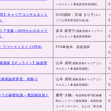
5
ンサルタント養成講習演習講師)
視聴型】キャリアコンサルタント
DVD講師：宮城 まり子
(キャ
）
5
リア心理学研究所代表)他
ャリア支援～50代からのキャリ
坂本 眞理子
(国家資格キャリアコ
）
5
ンサルタント養成講習講師)
・ファーストエイド(PFA)
PFA事務局 派遣講師
5
験対策講座【オンライン】論述実
山本 貞明
(国家資格キャリアコン
5
サルタント養成講習講師)
策講座論述実習 前期-2
山本 貞明
(国家資格キャリアコン
5
サルタント養成講習講師)
ついての基礎知識～電話相談員と
桑野 大輔
(「発達障害専門医療機
5
関ネットワーク構築事業」発達医療
コーディネーター、および「東京都