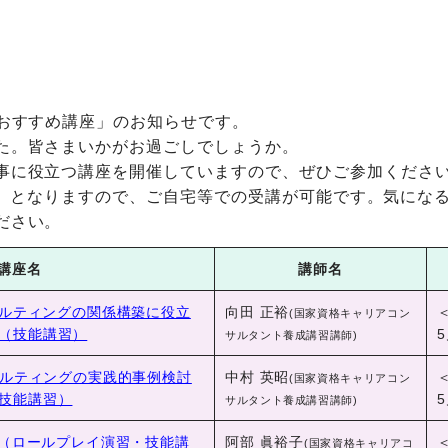
「おすすめ講座」のお知らせです。
た。皆さまいかがお過ごしでしょうか。
事に役立つ講座を開催していますので、ぜひご参加くださ
m）となりますので、ご自宅等での受講が可能です。気にな
ださい。
講座名
講師名
サルティングの関係構築に役立
向田 正裕
(国家資格キャリアコン
（技能講習）
5
サルタント養成講習講師)
サルティングの実践的事例検討
中村 英昭
(国家資格キャリアコン
技能講習）
5
サルタント養成講習講師)
編（ロールプレイ演習・技能講
阿部 眞裕子
(国家資格キャリアコ