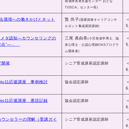
発達障害者支援センター おとな
TOSCA」センター長)
ける環境への働きかけとネット
贄 尚子
(国家資格キャリアコンサ
5
ルタント養成講習講師)
会「メタ認知―カウンセリングの
三尾 眞由美
(小児発達学博士、臨
視点”―」
5
床心理士・公認心理師OKSプログラ
ム開発者)
ア開発
シニア育成講座認定講師
6
座No11応援講座 事例検討
協会認定講師
6
座No11応援講座 逐語記録
協会認定講師
6
産業カウンセラーの理解（受講ガイ
シニア育成講座認定講師
6