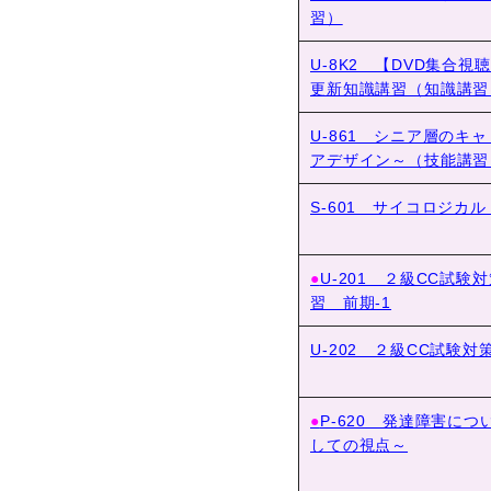
習）
U-8K2 【DVD集合
更新知識講習（知識講習
U-861 シニア層のキ
アデザイン～（技能講習
S-601 サイコロジカル
●
U-201 ２級CC試
習 前期-1
U-202 ２級CC試験対
●
P-620 発達障害に
しての視点～