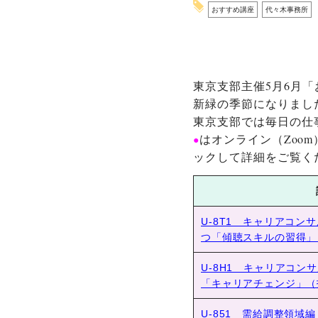
おすすめ講座
代々木事務所
東京支部主催5月6月
新緑の季節になりまし
東京支部では毎日の仕
はオンライン（Zoo
●
ックして詳細をご覧く
U-8T1 キャリアコン
つ「傾聴スキルの習得」
U-8H1 キャリアコン
「キャリアチェンジ」（
U-851 需給調整領域