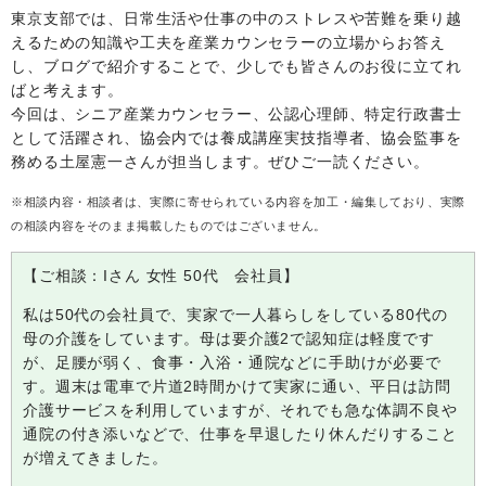
東京支部では、日常生活や仕事の中のストレスや苦難を乗り越
えるための知識や工夫を産業カウンセラーの立場からお答え
し、ブログで紹介することで、少しでも皆さんのお役に立てれ
ばと考えます。
今回は、シニア産業カウンセラー、公認心理師、特定行政書士
として活躍され、協会内では養成講座実技指導者、協会監事を
務める土屋憲一さんが担当します。ぜひご一読ください。
※相談内容・相談者は、実際に寄せられている内容を加工・編集しており、実際
の相談内容をそのまま掲載したものではございません。
【ご相談：Iさん 女性 50代 会社員】
私は
50代の会社員で、実家で一人暮らしをしている80代の
母の介護をしています。母は要介護2で
認知症は軽度です
が、足腰が弱く、食事・入浴・通院などに手助けが必要で
す。週末は電車で片道
2時間
かけて実家に通い、平日は訪問
介護サービスを利用していますが、それでも急な体調不良や
通院の付き添いなどで、仕事を早退したり休んだりすること
が増えてきました。