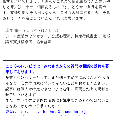
指す
とよいでしょう
。
Ｉ
さんがこれまで積み重ねてきた思いや
りと努力は、十分に価値あるものです。どうかご自身を責め
ず、支援
や制度
を活用しながら「自分も大切にする介護」を意
識して日々を過ごして
いただければと思います。
土屋 憲一（つちや・けんいち）
シニア産業カウンセラー、公認心理師、特定行政書士
、
養成
講座実技指導者、協会監事
こころのレシピでは、みなさまからの質問や相談の投稿を募
集しております。
産業カウンセラーとして、また個人で疑問に思うことやお悩
みなど、心の専門家に聞いてみたいことをお寄せください。
記事には個人が特定できないような形に変更した上で掲載さ
せていただきます。
また、すべてのご質問に確実にお返事できるものではないこ
とをあらかじめご了承ください。
宛先はこちら→ tyo-kouhou@counselor.or.jp