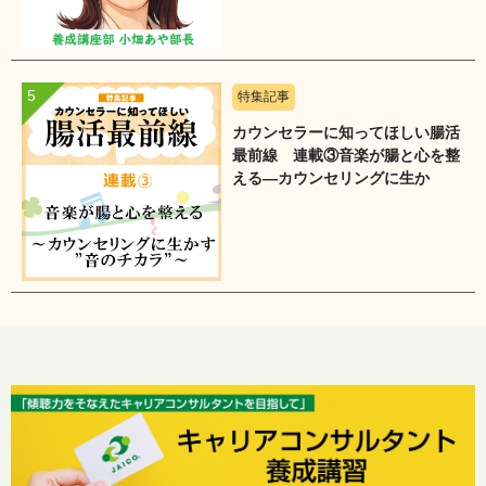
特集記事
カウンセラーに知ってほしい腸活
最前線 連載③音楽が腸と心を整
える―カウンセリングに生か
す”音のチカラ”