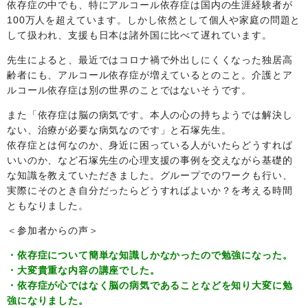
依存症の中でも、特にアルコール依存症は国内の生涯経験者が
100万人を超えています。しかし依然として個人や家庭の問題と
して扱われ、支援も日本は諸外国に比べて遅れています。
先生によると、最近ではコロナ禍で外出しにくくなった独居高
齢者にも、アルコール依存症が増えているとのこと。介護とア
ルコール依存症は別の世界のことではないそうです。
また「依存症は脳の病気です。本人の心の持ちようでは解決し
ない、治療が必要な病気なのです」と石塚先生。
依存症とは何なのか、身近に困っている人がいたらどうすれば
いいのか、など石塚先生の心理支援の事例を交えながら基礎的
な知識を教えていただきました。グループでのワークも行い、
実際にそのとき自分だったらどうすればよいか？を考える時間
ともなりました。
＜参加者からの声＞
・依存症について簡単な知識しかなかったので勉強になった。
・大変貴重な内容の講座でした。
・依存症が心ではなく脳の病気であることなどを知り大変に勉
強になりました。