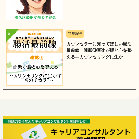
特集記事
カウンセラーに知ってほしい腸活
最前線 連載③音楽が腸と心を整
える―カウンセリングに生か
す”音のチカラ”