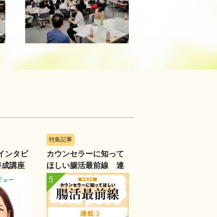
特集記事
インタビ
カウンセラーに知って
～養成講座
ほしい腸活最前線 連
部長に聞
載③音楽が腸と心を整
える人材
える―カウンセリング
に生かす”音のチカラ”