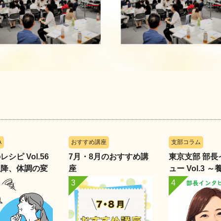
A
おすすめ講座
支部コラム
シピ Vol.56
7月・8月のおすすめ講
東京支部 部長
以降、体調の変
座
ュー Vol.3 
惑っています」
部・小畑あや
く、学びを支
育成の現場～