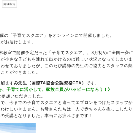
開催報告
主催の「子育てスクエア」をオンラインにて開催しました。
崎がお届けします。
木教室で開催予定だった「子育てスクエア」。3月初めに全国一斉
ちが小さな子どもを連れて出かけるのは難しい状況となってしまいま
合わせておりましたが、このたび講師の先生のご協力とスタッフの熱
ることができました。
青沼ますみ先生（国際TA協会公認資格CTA）
です。
を、子育てに活かして、家族全員がハッピーになろう！》
ご参加いただきました。
とで、今までの子育てスクエアと違ってエプロンをつけたスタッフが
うわけにいきません。お母さんたちは一人で赤ちゃんを抱っこしたり
らの受講となりました。本当にお疲れさまです！