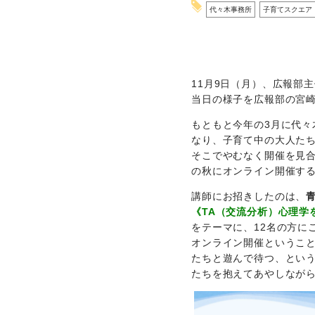
代々木事務所
子育てスクエア
11月9日（月）、広報部
当日の様子を広報部の宮
もともと今年の3月に代々
なり、子育て中の大人た
そこでやむなく開催を見
の秋にオンライン開催す
講師にお招きしたのは、
《TA（交流分析）心理学
をテーマに、12名の方に
オンライン開催というこ
たちと遊んで待つ、とい
たちを抱えてあやしなが