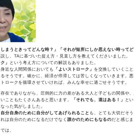
てしまうときってどんな時？」「それが短所にしか思えない時ってど
説し、TAに基づいた捉え方・見直し方を教えてくださいました。
ーク」
という考え方についての解説もありました。
や身近な人間関係においても
「よいストローク」
を交換していくこと
あるそうです。確かに、経済が停滞しては苦しくなっていきます。悪
ストロークを循環させていければ、みんな幸せに過ごせそうです。
な存在でありながら、圧倒的に力の差がある大人と子どもの関係や、
ないこともたくさんあると思います。
「それでも、道はある！」
とい
くなった気がしました。
、
自分自身のために自分がしてあげられること
も、とても大切だそう
それは自分のためになるだけでなく
誰かのためにもなるの
だと感じま
トでは、