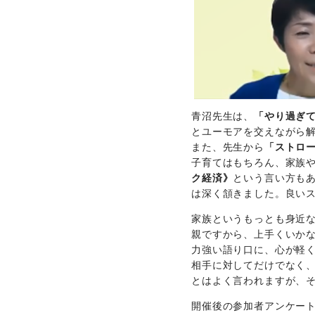
青沼先生は、
「やり過ぎ
とユーモアを交えながら解
また、先生から
「ストロ
子育てはもちろん、家族
ク経済》
という言い方も
は深く頷きました。良い
家族というもっとも身近
親ですから、上手くいか
力強い語り口に、心が軽
相手に対してだけでなく
とはよく言われますが、
開催後の参加者アンケー