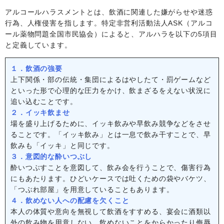
アルコールハラスメントとは、飲酒に関連した嫌がらせや迷惑
行為、人権侵害を指します。特定非営利活動法人ASK（アルコ
ール薬物問題全国市民協会）によると、アルハラを以下の5項目
と定義しています。
１．飲酒の強要
上下関係・部の伝統・集団によるはやしたて・罰ゲームなど
といった形で心理的な圧力をかけ、飲まざるをえない状況に
追い込むことです。
２．イッキ飲ませ
場を盛り上げるために、イッキ飲みや早飲み競争などをさせ
ることです。「イッキ飲み」とは一息で飲み干すことで、早
飲みも「イッキ」と同じです。
３．意図的な酔いつぶし
酔いつぶすことを意図して、飲み会を行うことで、傷害行為
にもあたります。ひどいケースでは吐くための袋やバケツ、
「つぶれ部屋」を用意していることもあります。
４．飲めない人への配慮を欠くこと
本人の体質や意向を無視して飲酒をすすめる、宴会に酒類以
外の飲み物を用意しない、飲めないことをからかったり侮辱