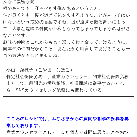
んなに親密な間
柄であっても、守るべき礼儀があるということ。
仲が良くとも、度が過ぎて礼を失するようなことがあってはい
けないという戒めの言葉ですね。度が過ぎた振る舞いによっ
て、大事な趣味の仲間が不和となってしまってしまうのは残念
なことです。
趣味の仲間とこれからも長く楽しく付き合っていけるように、
同年代の仲間だからこそ、あなたから助言してあげることも一
つの方法かもしれませんね。
小山 菜穂子（こやま・なほこ）
特定社会保険労務士、産業カウンセラー。開業社会保険労務
士として、顧問先の労務相談、社員面談に従事するかたわ
ら、SNSカウンセリング業務にも携わっている。
こころのレシピでは、みなさまからの質問や相談の投稿を募
集しております。
産業カウンセラーとして、また個人で疑問に思うことやお悩