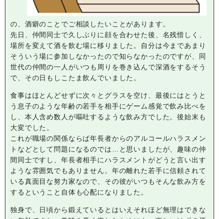
の、酒癖のことでご相談したいことがあります。
先日、仲間同士で久しぶりに顔を合わせた後、名残惜しく、
場所を変えて酒を飲む場に移りました。自分は今まであまり
そういう場に参加しなかったので知らなかったのですが、同
世代の仲間の一人がいつも周りを巻き込んで深酒をするそう
で、その日もしこたま飲んでいました。
食事はほとんどせずに次々とグラスを空け、最後にはとうと
う息子のような年齢の若手を相手にゲーム感覚で飲み比べを
し、本人含め数人が嘔吐するような飲み方でした。後始末も
大変でした。
これが職場の関係ならば年長者からのアルコールハラスメン
トなどとして問題になるのでは…と思いましたが、趣味の仲
間同士ですし、年長者相手にハラスメントがどうと言い出す
ような雰囲気でもありません。年の離れた若手に信頼されて
いる真面目な努力家なので、その彼がいつもそんな飲み方を
するということ自体も心配になりました。
独身で、日頃から鍛えているとはいえそれほど無理はできな