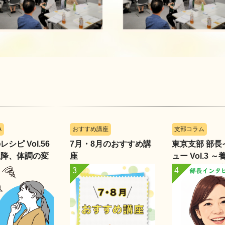
A
おすすめ講座
支部コラム
シピ Vol.56
7月・8月のおすすめ講
東京支部 部長
以降、体調の変
座
ュー Vol.3 
惑っています」
部・小畑あや
く、学びを支
育成の現場～