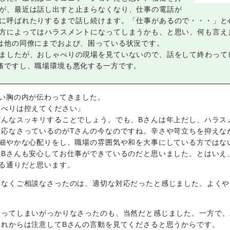
が、最近は話し出すと止まらなくなり、仕事の電話が
に呼ばれたりするまで話し続けます。「仕事があるので・・・」と
方によってはハラスメントになってしまうかも、と思い、何も言え
は他の同僚にまでおよび、困っている状況です。
ましたが、おしゃべりの現場を見ていないので、話をして終わって
痛ですし、職場環境も悪化する一方です。
い胸の内が伝わってきました。
ゃべりは控えてください」
どんなスッキリすることでしょう。でも、Bさんは年上だし、ハラス
応なさっているのがTさんの今なのですね。辛さや苛立ちを抑えな
細やかな心配りをし、職場の雰囲気や和を大事にしている方ではな
、Bさんも安心してお仕事ができているのだと思いました。とはいえ
る通りだと思います。
となくご相談なさったのは、適切な対応だったと感じました。よくや
わってしまいがっかりなさったのも、当然だと感じました。一方で、
これからは注意してBさんの言動を見てくださると思うからです。