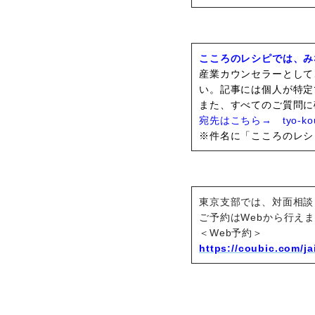
こころのレシピでは、み
産業カウンセラーとして
い。記事には個人が特定
また、すべてのご質問に
宛先はこちら→ tyo-kouho
※件名に「こころのレシ
東京支部では、対面相談
ご予約はWebから行え
＜Web予約＞
https://coubic.com/j