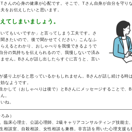
Tさんの心身の健康が心配です。そこで、Tさん自身が自分を守り
工夫をお伝えしたいと思います。
伝えてしまいましょう。
聞いてもいいですか」と言ってしまう工夫です。さ
と聞きたいので、後で聞かせてください」こんなふ
もらえるとわかり、おしゃべりを我慢できるようで
が自分の気持ちを伝えられるので、我慢しないで済み
れません。Bさんが話し出したらすぐに言うと、言い
が盛り上がると思っているかもしれません。Bさんが話し続ける時
有効なようです。
生かして（おしゃべりは後で）とBさんにメッセージすることで、
せん。
さいね。
ひろみ）
、臨床心理士、公認心理師、2級キャリアコンサルティング技能士
生相談室、自殺相談、女性相談も兼務。非言語を用いた心理支援も