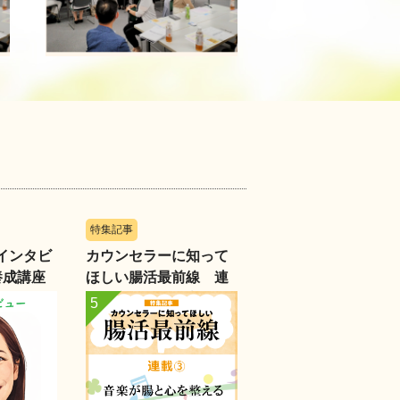
特集記事
インタビ
カウンセラーに知って
～養成講座
ほしい腸活最前線 連
部長に聞
載③音楽が腸と心を整
える人材
える―カウンセリング
に生かす”音のチカラ”