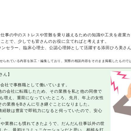
や仕事の中のストレスや苦難を乗り越えるための知識や工夫を産業カ
ることで、少しでも皆さんのお役に立てればと考えます。
ウンセラー、臨床心理士、公認心理師として活躍する添田ひろ美さ
せられている内容を加工・編集しており、実際の相談内容をそのまま掲載したもので
さん】
な会社で事務職として働いています。
他の会社に転職したため、その業務を私と他の同僚で
も増え、重荷になっていたところ、先月、年上の女性
その業務をBさんに引き継ぐことになりました。
務経験は豊富で即戦力になると伺っていたので、安心
。
場や業務にも慣れてきたようで、だんだん仕事以外の世
した。最初はコミュニケーションだと思い、相槌を打