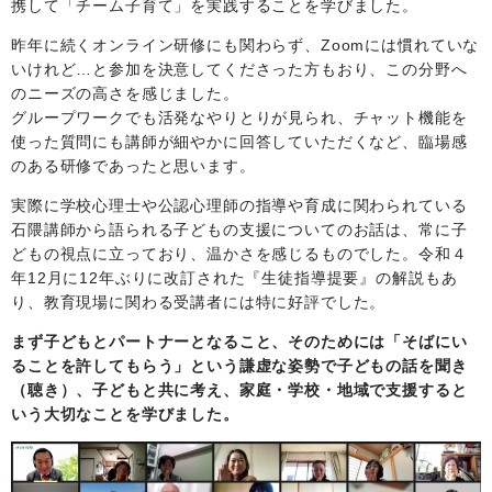
携して「チーム子育て」を実践することを学びました。
昨年に続くオンライン研修にも関わらず、Zoomには慣れていな
いけれど…と参加を決意してくださった方もおり、この分野へ
のニーズの高さを感じました。
グループワークでも活発なやりとりが見られ、チャット機能を
使った質問にも講師が細やかに回答していただくなど、臨場感
のある研修であったと思います。
実際に学校心理士や公認心理師の指導や育成に関わられている
石隈講師から語られる子どもの支援についてのお話は、常に子
どもの視点に立っており、温かさを感じるものでした。令和４
年12月に12年ぶりに改訂された『生徒指導提要』の解説もあ
り、教育現場に関わる受講者には特に好評でした。
まず子どもとパートナーとなること、そのためには「そばにい
ることを許してもらう」という謙虚な姿勢で子どもの話を聞き
（聴き）、子どもと共に考え、家庭・学校・地域で支援すると
いう大切なことを学びました。