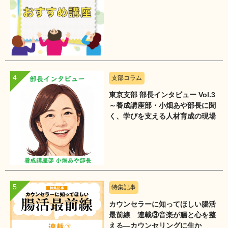
支部コラム
東京支部 部長インタビュー Vol.3
～養成講座部・小畑あや部長に聞
く、学びを支える人材育成の現場
～
特集記事
カウンセラーに知ってほしい腸活
最前線 連載③音楽が腸と心を整
える―カウンセリングに生か