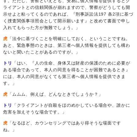
す。ただし、警察といえども、安易に個人情報を提供するとク
ライアントとの信頼関係が崩れますので、警察がどうしても開
示せよと粘ってくるのであれば、『刑事訴訟法
197
条
2
項に基づ
く捜査関係事項照会として開示願います』と改めて書面で申し
入れてもらった方が無難でしょう。」
虎
「法令に基づくことを明確にしておく、ということですね。
あと、緊急事態のときは、第三者へ個人情報を提供しても構わ
ないと聞いたことがあるのですが。」
トリ
「はい、『人の生命、身体又は財産の保護のために必要が
ある場合であって、本人の同意を得ることが困難であるとき』
には、本人の同意がなくても第三者へ個人情報を提供できま
す。」
虎
「ムムム、例えば、どんなときでしょうか？」
トリ
「クライアントが自殺をほのめかしている場合や、誰かに
危害を加えそうな場合です。」
虎
「なるほど、カウンセリングではあり得そうな場面です
ね。」