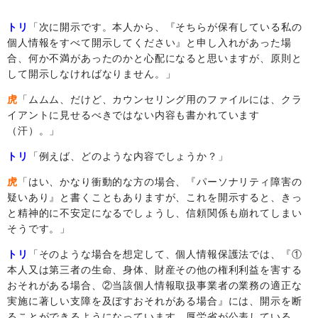
トリ
「次に開示です。本人から、『そちらが保有している私の
個人情報をすべて開示してください』と申し入れがあった場
合、何か不満があったのかと心配になると思いますが、原則と
して開示しなければなりません。」
虎
「ムムム、だけど、カウンセリング用のファイルには、クラ
イアントに見せるべきではない内容も書かれています
（汗）。」
トリ
「例えば、どのような内容でしょうか？」
虎
「はい、かなり衝動的な方の場合、『パーソナリティ障害の
疑いあり』と書くこともありますが、これを開示すると、きっ
と精神的に不安定になるでしょうし、信頼関係も崩れてしまい
そうです。」
トリ
「そのような場合を想定して、個人情報保護法では、『①
本人又は第三者の生命、身体、財産その他の権利利益を害する
おそれがある場合、②当該個人情報取扱事業者の業務の適正な
実施に著しい支障を及ぼすおそれがある場合』には、開示を断
ることができるようになっています。厚労省が公表している