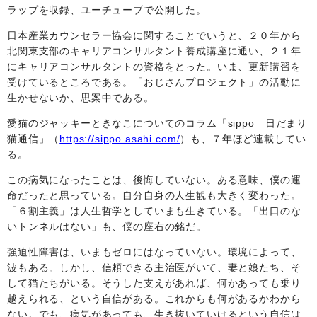
ラップを収録、ユーチューブで公開した。
日本産業カウンセラー協会に関することでいうと、２０年から
北関東支部のキャリアコンサルタント養成講座に通い、２１年
にキャリアコンサルタントの資格をとった。いま、更新講習を
受けているところである。「おじさんプロジェクト」の活動に
生かせないか、思案中である。
愛猫のジャッキーときなこについてのコラム「sippo 日だまり
猫通信」（
https://sippo.asahi.com/
）も、７年ほど連載してい
る。
この病気になったことは、後悔していない。ある意味、僕の運
命だったと思っている。自分自身の人生観も大きく変わった。
「６割主義」は人生哲学としていまも生きている。「出口のな
いトンネルはない」も、僕の座右の銘だ。
強迫性障害は、いまもゼロにはなっていない。環境によって、
波もある。しかし、信頼できる主治医がいて、妻と娘たち、そ
して猫たちがいる。そうした支えがあれば、何かあっても乗り
越えられる、という自信がある。これからも何があるかわから
ない。でも、病気があっても、生き抜いていけるという自信は