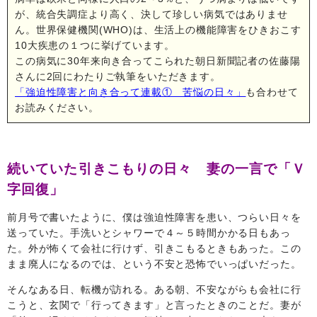
が、統合失調症より高く、決して珍しい病気ではありませ
ん。世界保健機関(WHO)は、生活上の機能障害をひきおこす
10大疾患の１つに挙げています。
この病気に30年来向き合ってこられた朝日新聞記者の佐藤陽
さんに2回にわたりご執筆をいただきます。
「強迫性障害と向き合って連載① 苦悩の日々」
も合わせて
お読みください。
続いていた引きこもりの日々 妻の一言で「Ｖ
字回復」
前月号で書いたように、僕は強迫性障害を患い、つらい日々を
送っていた。手洗いとシャワーで４～５時間かかる日もあっ
た。外が怖くて会社に行けず、引きこもるときもあった。この
まま廃人になるのでは、という不安と恐怖でいっぱいだった。
そんなある日、転機が訪れる。ある朝、不安ながらも会社に行
こうと、玄関で「行ってきます」と言ったときのことだ。妻が