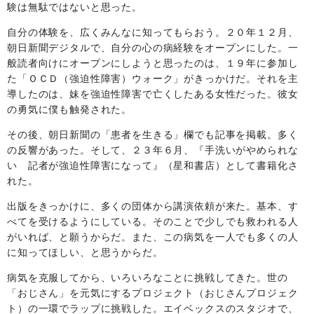
験は無駄ではないと思った。
自分の体験を、広くみんなに知ってもらおう。２０年１２月、
朝日新聞デジタルで、自分の心の病経験をオープンにした。一
般読者向けにオープンにしようと思ったのは、１９年に参加し
た「ＯＣＤ（強迫性障害）ウォーク」がきっかけだ。それを主
導したのは、妹を強迫性障害で亡くしたある女性だった。彼女
の勇気に僕も触発された。
その後、朝日新聞の「患者を生きる」欄でも記事を掲載。多く
の反響があった。そして、２３年６月、『手洗いがやめられな
い 記者が強迫性障害になって』（星和書店）として書籍化さ
れた。
出版をきっかけに、多くの団体から講演依頼が来た。基本、す
べてを受けるようにしている。そのことで少しでも救われる人
がいれば、と願うからだ。また、この病気を一人でも多くの人
に知ってほしい、と思うからだ。
病気を克服してから、いろいろなことに挑戦してきた。世の
「おじさん」を元気にするプロジェクト（おじさんプロジェク
ト）の一環でラップに挑戦した。エイベックスのスタジオで、