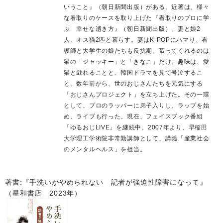
いうこと』（朝日新聞出版）がある。近著は、様々
な看取りのケースを取り上げた『看取りのプロに学
ぶ 幸せな逝き方』（朝日新聞出版）。妻と娘2
人、オス猫2匹と暮らす。妻はK-POPにハマり、看
護師と大学生の娘たちも反抗期。慕ってくれるのは
猫の「ジャッキー」と「きなこ」だけ。趣味は、愛
猫と戯れることと、韓国ドラマを見て号泣するこ
と。数年前から、世のおじさんたちを元気にする
「おじさんプロジェクト」を立ち上げた。その一環
として、プロのラッパーに弟子入りし、ラップを始
め、ライブも行った。現在、フェイスブック番組
「ゆるおじLIVE」を継続中。2007年より、早稲田
大学理工学術院非常勤講師として、講義「産業社会
のメンタルヘルス」を担当。
著書:『手洗いがやめられない 記者が強迫性障害になって』
（星和書店 2023年）