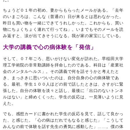
ちょうど０１年の初め、妻からもらったメールがある。「去年
のいまごろは、こんな（普通の）日が来るとは思わなかった。
昨日も買い物を一緒にできてうれしかった。これからも、買い
物にちょくちょく連れて行ってね」。いまでもそのメールを読
み返すと、涙が出てきそうになる。我が家の家宝にしている。
大学の講義で心の病体験を「発信」
そして、０７年ごろ、思いがけない変化が訪れた。早稲田大学
理工学術院の非常勤講師を拝命したのである。科目は「産業社
会のメンタルヘルス」。その講義で何を話そうかと考えたと
き、まっさきに思いついたのは、自分自身の心の病体験であ
る。最初、学生１００人ほどの前で話したときは、さすがに緊
張した。自分の体験を淡々と話し、最後に「出口のないトンネ
ルはない」と締めくくった。学生の反応は、一見薄いように見
えた。
でも、感想カードに書かれた学生の反応を見て、話して良かっ
た、と感じた。「心の病はだれでもなると感じた」「こうして
みんなの前で体験を話す先生の勇気に感動した」……。僕の体