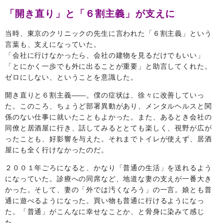
「開き直り」と「６割主義」が支えに
当時、東京のクリニックの先生に言われた「６割主義」という
言葉も、支えになっていた。
「会社に行けなかったら、会社の建物を見るだけでもいい」
「とにかく一歩でも外に出ることが重要」と助言してくれた。
ゼロにしない、ということを意識した。
開き直りと６割主義――。僕の症状は、徐々に改善していっ
た。このころ、ちょうど部署異動があり、メンタルヘルスと関
係のない仕事に就いたこともよかった。また、あるとき会社の
同僚と居酒屋に行き、話してみるととても楽しく、視野が広が
ったことも、好影響を与えた。それまでトイレが使えず、居酒
屋にも全く行けなかったのだ。
２００１年ごろになると、かなり「普通の生活」を送れるよう
になっていた。診療への同席など、地道な妻の支えが一番大き
かった。そして、妻の「外では汚くなろう」の一言。娘とも普
通に遊べるようになった。買い物も普通に行けるようになっ
た。「普通」がこんなに幸せなことか、と骨身に染みて感じ
た。