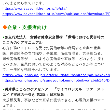
いてまとめられています。
https://www.savechildren.or.jp/lp/pfa/
https://www.savechildren.or.jp/news/publications/download/
◆
企業・支援者向け
●
独立行政法人 労働者健康安全機構 「職場における災害時の
こころのケアマニュアル」
心身に強いストレスを受けた労働者等の所属する企業の産業
医、保健師等の専門職や、事業主、衛生管理者、労務担当者、
同僚労働者等が、このような労働者や家族等にどのように接す
るべきか、企業においてどのような対応をとるべきか等につい
て、一般的な指針を示しています。
https://www.johas.go.jp/Portals/0/data0/oshirase/pdf/R3koko
https://www.johas.go.jp/sangyouhoken/johoteikyo/tabid/140/D
●
兵庫県こころのケアセンター 「サイコロジカル・ファースト
エイド実施の手引き 第2版」日本語版
大規模災害、事故などの直後に提供できる、心理的支援のマニ
ュアル。