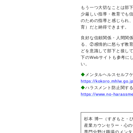
もう一つ大切なことは部
少厳しい指導・教育でも
のための指導と感じられ
育）だと納得できます。
良好な信頼関係・人間関
る、②感情的に怒らず教
どを意識して部下と接し
下のWebサイトも参考に
い。
◆
メンタルヘルスセルフ
https://kokoro.mhlw.go.jp
◆
ハラスメント防止関す
https://www.no-harassme
杉本 博一（すぎもと・
産業カウンセラー・心の
専門分野は職場のメンタ