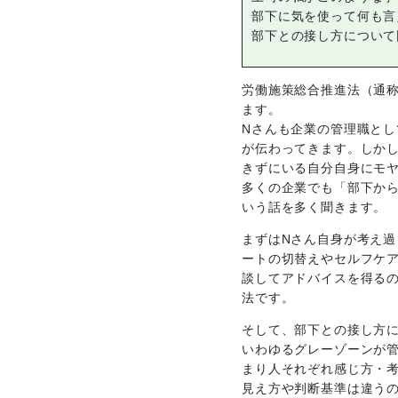
部下に気を使って何も言
部下との接し方について
労働施策総合推進法（通
ます。
Nさんも企業の管理職と
が伝わってきます。しか
きずにいる自分自身にモ
多くの企業でも「部下か
いう話を多く聞きます。
まずはNさん自身が考え
ートの切替えやセルフケ
談してアドバイスを得る
法です。
そして、部下との接し方
いわゆるグレーゾーンが
まり人それぞれ感じ方・
見え方や判断基準は違う